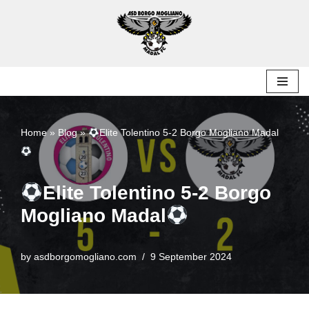
Skip
to
content
Home
»
Blog
»
Elite Tolentino 5-2 Borgo Mogliano Madal
Elite Tolentino 5-2 Borgo
Mogliano Madal
by
asdborgomogliano.com
9 September 2024