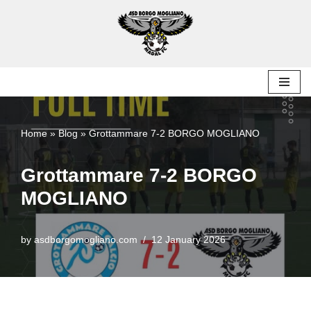
Skip
to
content
Home
»
Blog
»
Grottammare 7-2 BORGO MOGLIANO
Grottammare 7-2 BORGO
MOGLIANO
by
asdborgomogliano.com
12 January 2026