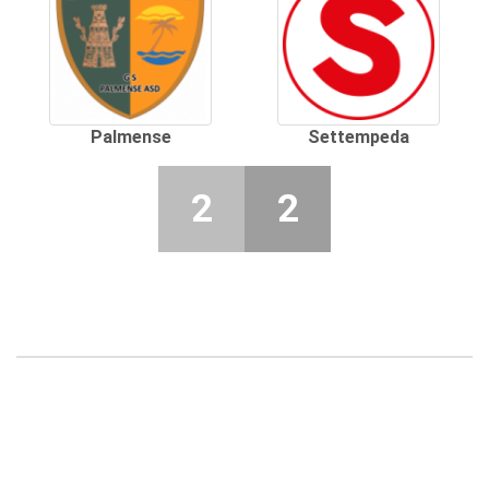
Palmense
Settempeda
2
2